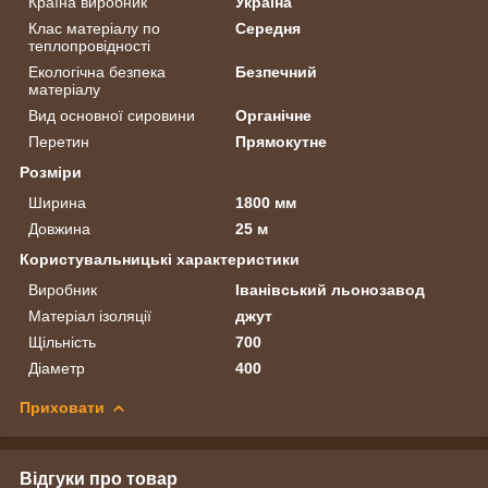
Країна виробник
Україна
Клас матеріалу по
Середня
теплопровідності
Екологічна безпека
Безпечний
матеріалу
Вид основної сировини
Органічне
Перетин
Прямокутне
Розміри
Ширина
1800 мм
Довжина
25 м
Користувальницькі характеристики
Виробник
Іванівський льонозавод
Матеріал ізоляції
джут
Щільність
700
Діаметр
400
Приховати
Відгуки про товар