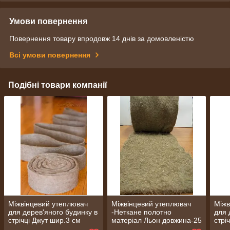
Умови повернення
Повернення товару впродовж 14 днів за домовленістю
Всі умови повернення
Подібні товари компанії
Міжвінцевий утеплювач
Міжвінцевий утеплювач
Міжв
для дерев'яного будинку в
-Неткане полотно
для 
стрічці Джут шир.3 см
матеріал Льон довжина-25
стрі
довжина 25 м
м, шир.-1.8 м, рулон-45
см д