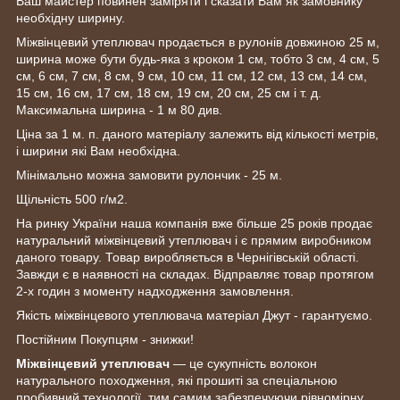
Ваш майстер повинен заміряти і сказати Вам як замовнику
необхідну ширину.
Міжвінцевий утеплювач продається в рулонів довжиною 25 м,
ширина може бути будь-яка з кроком 1 см, тобто 3 см, 4 см, 5
см, 6 см, 7 см, 8 см, 9 см, 10 см, 11 см, 12 см, 13 см, 14 см,
15 см, 16 см, 17 см, 18 см, 19 см, 20 см, 25 см і т. д.
Максимальна ширина - 1 м 80 див.
Ціна за 1 м. п. даного матеріалу залежить від кількості метрів,
і ширини які Вам необхідна.
Мінімально можна замовити рулончик - 25 м.
Щільність 500 г/м2.
На ринку України наша компанія вже більше 25 років продає
натуральний міжвінцевий утеплювач і є прямим виробником
даного товару. Товар виробляється в Чернігівській області.
Завжди є в наявності на складах. Відправляє товар протягом
2-х годин з моменту надходження замовлення.
Якість міжвінцевого утеплювача матеріал Джут - гарантуємо.
Постійним Покупцям - знижки!
Міжвінцевий утеплювач
— це сукупність волокон
натурального походження, які прошиті за спеціальною
пробивний технології, тим самим забезпечуючи рівномірну