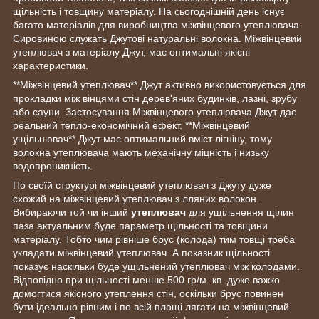
щільність і товщину матеріалу. На сьогоднішній день існує
багато матеріалів для виробництва міжвінцевого утеплювача.
Сировиною служать Джутові натуральні волокна. Міжвінцевий
утеплювач з матеріалу Джут, має оптимальні якісні
характеристики.
**Міжвінцевий утеплювач** Джут активно використовується для
прокладки між вінцями стін дерев'яних будинків, лазні, зрубу
або сауни. Застосування Міжвінцевого утеплювача Джут дає
реальний тепло-економічний ефект. **Міжвінцевий
ущільнювач** Джут має оптимальний вміст лігніну, тому
волокна утеплювача мають механічну міцність і низьку
водопроникність.
По своїй структурі міжвінцевий утеплювач з Джуту дуже
схожий на міжвінцевий утеплювач з лляних волокон.
Вибираючи той чи інший
утеплювач
для ущільнення щілин
паза актуальним буде параметр щільності та товщини
матеріалу. Тобто чим рівніше брус (колода) тим товщі треба
укладати міжвінцевий утеплювач. А показник щільності
показує наскільки буде ущільнений утеплювач між колодами.
Відповідно при щільності менше 500 гр/м. кв. дуже важко
домогтися якісного утеплення стін, оскільки брус повинен
бути ідеально рівним і по всій площі лягати на міжвінцевий