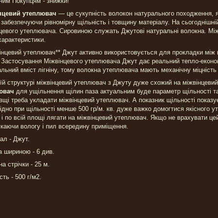
ним Покупцям - знижки!
нцевий утеплювач
— це сукупність волокон натурального походження, як
забезпечуючи рівномірну щільність і товщину матеріалу. На сьогоднішній
цевого утеплювача. Сировиною служать Джутові натуральні волокна. Між
 характеристики.
інцевий утеплювач** Джут активно використовується для прокладки між ві
 Застосування Міжвінцевого утеплювача Джут дає реальний тепло-еконо
льний вміст лігніну, тому волокна утеплювача мають механічну міцність 
їй структурі міжвінцевий утеплювач з Джуту дуже схожий на міжвінцеви
ювач
для ущільнення щілин паза актуальним буде параметр щільності та 
вщі треба укладати міжвінцевий утеплювач. А показник щільності показ
ідно при щільності менше 500 гр/м. кв. дуже важко домогтися якісного ут
 і по всій площі лягати на міжвінцевий утеплювач. Якщо не врахувати ц
каючи вологу і пил всередину приміщення.
ал - Джут.
а шириною - 6 див.
а стрічки - 25 м.
сть - 500 г/м2.