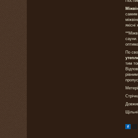
Постій
Міжві
самим 
міжвін
якісні
**Міжв
сауни.
оптима
По сво
утепл
тим то
Відпов
рівним
пропус
Метері
Стрічк
Довжин
Щільні