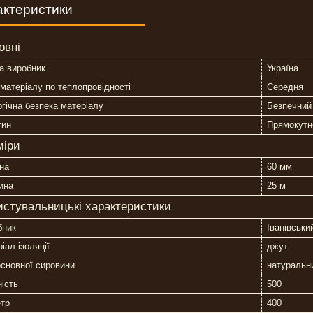
актеристики
овні
а виробник
Україна
матеріалу по теплопровідності
Середня
гічна безпека матеріалу
Безпечний
тин
Прямокутн
міри
на
60 мм
ина
25 м
истувальницькі характеристики
бник
Іванівськи
іал ізоляції
джут
сновної сировини
натуральн
ість
500
етр
400