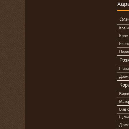
Хар
Осн
Країн
Клас 
Еколо
Пере
Роз
Шири
Довж
Кор
Виро
Матер
Вид о
Щільн
Діам