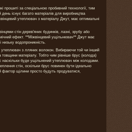
і прошиті за спеціальною пробивний технології, тим
 день існує багато матеріалів для виробництва
вінцевий утеплювач з матеріалу Джут, має оптимальні
нцями стін дерев'яних будинків, лазні, зрубу або
мічний ефект. **Міжвінцевий ущільнювач** Джут має
і низьку водопроникність.
й утеплювач з лляних волокон. Вибираючи той чи інший
товщини матеріалу. Тобто чим рівніше брус (колода)
ує наскільки буде ущільнений утеплювач між колодами.
еплення стін, оскільки брус повинен бути ідеально
ей фактор щілини просто будуть продуватися,