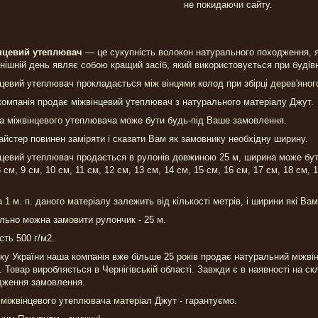
не покидаючи сайту.
нцевий утеплювач
— це сукупність волокон натурального походження, як
нішній день являє собою кращий засіб, який використовується при будівни
цевий утеплювач прокладається між вінцями колод при збірці дерев'яног
омпанія продає міжвінцевий утеплювач з натурального матеріалу Джут.
 міжвінцевого утеплювача може бути будь-під Ваше замовлення.
йстер повинен заміряти і сказати Вам як замовнику необхідну ширину.
цевий утеплювач продається в рулонів довжиною 25 м, ширина може бути б
8 см, 9 см, 10 см, 11 см, 12 см, 13 см, 14 см, 15 см, 16 см, 17 см, 18 см,
а 1 м. п. даного матеріалу залежить від кількості метрів, і ширини які Ва
льно можна замовити рулончик - 25 м.
сть 500 г/м2.
ку України наша компанія вже більше 25 років продає натуральний міжв
. Товар виробляється в Чернігівській області. Завжди є в наявності на с
дження замовлення.
 міжвінцевого утеплювача матеріал Джут - гарантуємо.