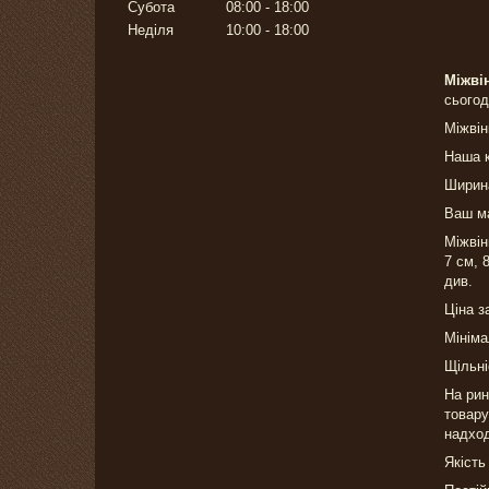
Субота
08:00
18:00
Неділя
10:00
18:00
Міжві
сьогод
Міжвін
Наша к
Ширина
Ваш ма
Міжвін
7 см, 
див.
Ціна з
Мініма
Щільні
На рин
товару
надхо
Якість