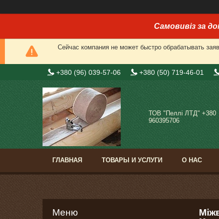
Самовивіз за до
Сейчас компания не может быстро обрабатывать заявк
+380 (96) 039-57-06
+380 (50) 719-46-01
ТОВ "Пеллі ЛТД" +380
960395706
ГЛАВНАЯ
ТОВАРЫ И УСЛУГИ
О НАС
Між