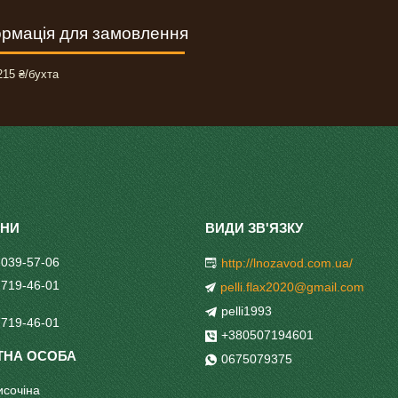
рмація для замовлення
15 ₴/бухта
 039-57-06
http://lnozavod.com.ua/
 719-46-01
pelli.flax2020@gmail.com
pelli1993
 719-46-01
+380507194601
0675079375
исочіна