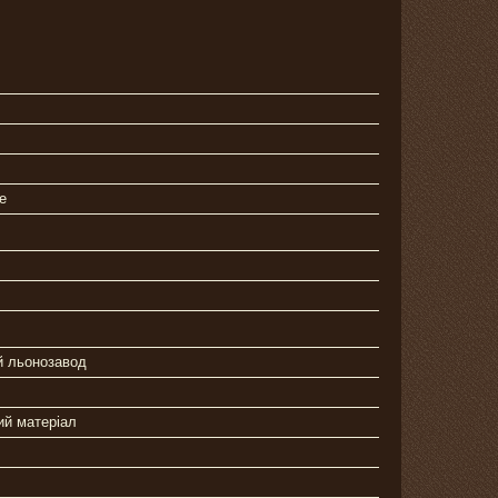
е
й льонозавод
ий матеріал