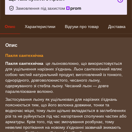
Замовлення під захистом
Опис
Характеристики
Відгуки про товар
Доставка
Опис
Пакля сантехнічна
Пакля сантехнічна
це льоноволокно, що використовується
для ущільнення нарізних з'єднань. Льон сантехнічний являє
собою чистий натуральний продукт, виготовлений із тонкого,
однорідного, довговолокнистого, чесаного льону,
одержуваного зі стебла льону. Чесаний льон — довге
паралелізоване волокно.
Застосування льону як ущільнювач для нарізних з'єднань
пояснюється тим, що його волокна довжини, тонки та
водночас міцні, тому льон щільно вкладається в заглибленнях
різі та не руйнується під час нагортання сполучних частин або
арматуры. Крім того, під час змочування розбухає, тому
невеликі протікання на новому з'єднанні зазвичай зникають