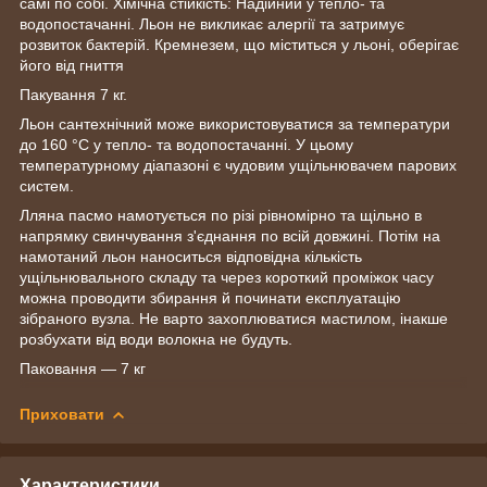
самі по собі. Хімічна стійкість: Надійний у тепло- та
водопостачанні. Льон не викликає алергії та затримує
розвиток бактерій. Кремнезем, що міститься у льоні, оберігає
його від гниття
Пакування 7 кг.
Льон сантехнічний може використовуватися за температури
до 160 °C у тепло- та водопостачанні. У цьому
температурному діапазоні є чудовим ущільнювачем парових
систем.
Лляна пасмо намотується по різі рівномірно та щільно в
напрямку свинчування з'єднання по всій довжині. Потім на
намотаний льон наноситься відповідна кількість
ущільнювального складу та через короткий проміжок часу
можна проводити збирання й починати експлуатацію
зібраного вузла. Не варто захоплюватися мастилом, інакше
розбухати від води волокна не будуть.
Паковання — 7 кг
Приховати
Характеристики