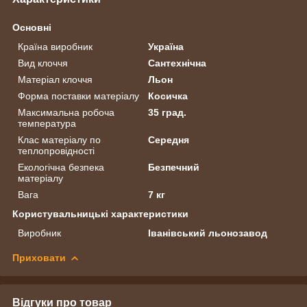
Основні
Країна виробник
Україна
Вид клоччя
Сантехнічна
Матеріал клоччя
Льон
Форма поставки матеріалу
Косичка
Максимальна робоча
35 град.
температура
Клас матеріалу по
Середня
теплопровідності
Екологічна безпека
Безпечний
матеріалу
Вага
7 кг
Користувальницькі характеристики
Виробник
Іванівський льонозавод
Приховати
Відгуки про товар