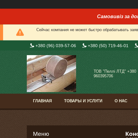
Самовивіз за до
Сейчас компания не может быстро обрабатывать заявк
+380 (96) 039-57-06
+380 (50) 719-46-01
ТОВ "Пеллі ЛТД" +380
960395706
ГЛАВНАЯ
ТОВАРЫ И УСЛУГИ
О НАС
Коно