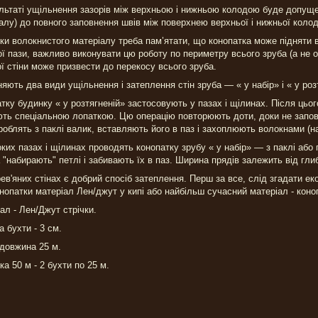
льтаті ущільнення зазорів між верхньою і нижньою колодою буде допуще
алу) до повного заповнення швів між поверхнею верхньої і нижньої колод
ки волокнистого матеріалу треба пам’ятати, що конопатка може підняти в
ї пази, важливо виконувати цю роботу по периметру всього зруба (а не о
ї стіни може призвести до перекосу всього зруба.
няють два види ущільнення і затеплення стін зруба — « у набір» і « у ро
тку будинку « у розтягненій» застосовують у пазах і щілинах. Після цього
ть спеціальною лопаткою. Цю операцію повторюють доти, доки не запо
роблять з паклі валик, вставляють його в паз і захоплюють волокнами (н
ких пазах і щілинах проводять конопатку зрубу « у набір» — з паклі або 
 "набирають" петлі і забивають їх в паз. Ширина прядів залежить від гл
ев'яних стінах є добрий спосіб затеплення. Перш за все, слід згадати ек
нопатки матеріал Лен/джут у кипі або найбільш сучасний матеріал - коноп
ал - Лен/Джут стрічки.
 бухти - 3 см.
довжина 25 м.
ка 50 м - 2 бухти по 25 м.