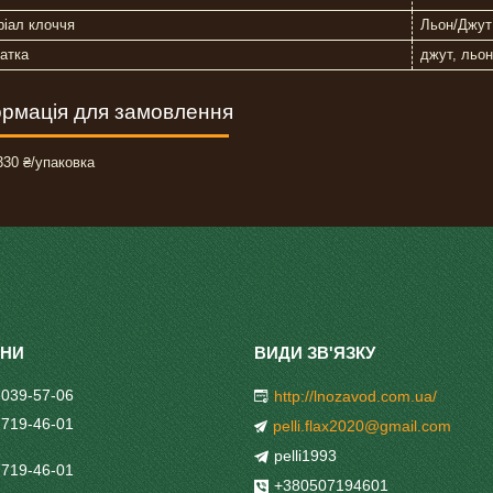
іал клоччя
Льон/Джут
атка
джут, льон
рмація для замовлення
30 ₴/упаковка
 039-57-06
http://lnozavod.com.ua/
 719-46-01
pelli.flax2020@gmail.com
pelli1993
 719-46-01
+380507194601