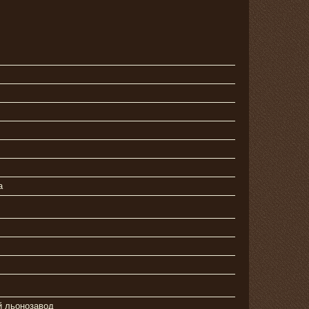
а
й льонозавод