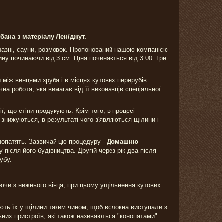
бана з матеріалу Лен/джут.
лазні, сауни, розмовок. Пропонований нашою компанією
ну починаючи від 3 см. Ціна починається від 3.00 Грн.
 між венцями зруба і в місцях кутових перерубів
а робота, яка вимагає від її виконавців спеціальної
ї, що стіни продукують. Крім того, в процесі
 знижуються, в результаті чого з'являються щілини і
онопатять. Зазвичай цю процедуру -
Домашню
у після його будівництва. Другій через рік-два після
убу.
ючи з нижнього вінця, при цьому ущільнення кутових
ють їх у щілини таким чином, щоб волокна виступали з
ьних пристроїв, які також називаються "конопатами".