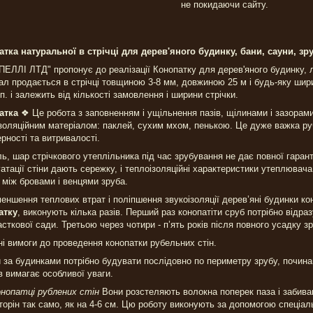
не покидаючи сайту.
тка натуральної в стрічці для дерев'яного будинку, бани, сауни, зру
ЕЛЛІ ЛТД" пропонує до реалізації Конопатку для дерев'яного будинку, 
ал продається в стрічці товщиною 3-8 мм, довжиною 25 м і будь-яку шири
.п. і залежить від кількості замовлення і ширини стрічки.
атка
❖ Це робота з заповненням і ущільнення пазів, щілинами і зазорами
золяційним матеріалом: паклей, сухим мхом, пенькою. Це дуже важка ручн
рності та витривалості.
ь, шар стрічкового утеплільника під час зрубування не дає повної гаранті
атації стіни дають сережку, і теплоізоляційні характеристики утеплювача
 між бровами і венцями зруба.
еншення теплових втрат і поліпшення звукоізоляції дерев’яні будинки к
атку
, виконують кілька разів. Перший раз конопатіти сруб потрібно відраз
асткової сади. Третьою через чотири - п’ять років після повного усадку зр
і вимоги до проведення конопатки рубельних стін.
 за будинками потрібно будувати послідовно по периметру зрубу, почина
ів вимагає особливої уваги.
нопатці рублених стін
Вони розстеляють волокна поперек паза і забива
торін так само, як на 4-6 см. Цю роботу виконують за допомогою спеціал