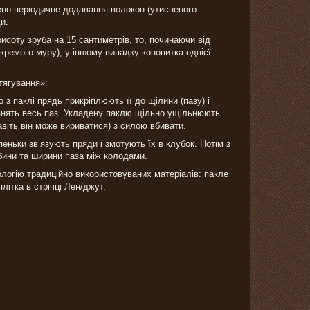
но періодичне додавання волокон (утисненого
и.
исоту зруба на 15 сантиметрів, то, починаючи від
кремого муру), у іншому випадку конопитка однієї
зтягування»:
 з паклі прядь прикріплюють її до щілини (пазу) і
внять весь паз. Укладену паклю щільно ущільнюють.
авіть він може вириватися) з силою вбивати.
пеньки зв’язують пряди і змотують їх в клубок. Потім з
ибини та ширини паза між колодами.
ологію традиційно використовуваних матеріалів: пакле
літка в стрічці Лен/джут.