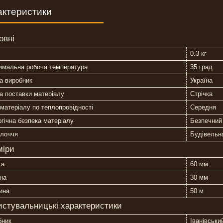
актеристики
овні
0.3 кг
имальна робоча температура
35 град.
а виробник
Україна
 поставки матеріалу
Стрічка
матеріалу по теплопровідності
Середня
гічна безпека матеріалу
Безпечний
клоччя
Будівельн
міри
та
60 мм
на
30 мм
ина
50 м
истувальницькі характеристики
бник
Іванівськи