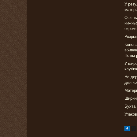
У резу
матері
Оскіль
нижньо
окремо
Розріз
Конопа
вбиваю
Потім 
У широ
клубка
На дер
для ко
Матері
Ширина
Бухта 
Упаков