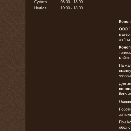
Субота
08:00
18:00
Неділя
10:00
18:00
Конопа
ООО "П
матері
за 1 м
Коноп
теплоі
майсте
На жал
експлу
зазори
Для зм
коноп
його ч
Основн
Роботи
зв’язк
При
Ко
обох с