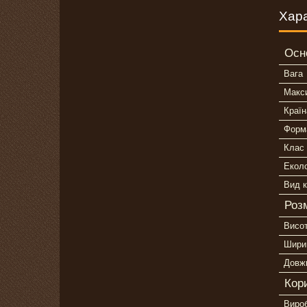
Хар
Осн
Вага
Макс
Країн
Форма
Клас 
Еколо
Вид 
Роз
Висо
Шири
Довж
Кор
Виро