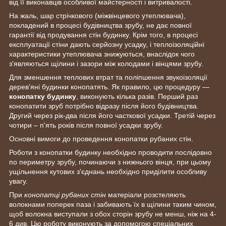
від її виконавців особливої майстерності і витривалості.
На жаль, шар стрічкового (міжвінцевого утеплювача),
покладений в процесі будівництва зрубу, не дає повної
гарантії від продування стін будинку. Крім того, в процесі
експлуатації стіни дають серйозну усадку, і теплоізоляційні
характеристики утеплювача знижуються, внаслідок чого
з'являються щілини і зазори між колодами і вінцями зрубу.
Для зменшення теплових втрат та поліпшення звукоізоляції
дерев'яні будинки конопатять. Як правило, цю процедуру —
конопатку будинку
, виконують кілька разів. Перший раз
конопатити зруб потрібно відразу після його будівництва.
Другий через рік-два після його часткової усадки. Третій через
чотири – п'ять років після повної усадки зрубу.
Основні вимоги до проведення конопатки рубаних стін.
Роботи з конопатки будинку необхідно проводити послідовно
по периметру зрубу, починаючи з нижнього вінця, при цьому
ущільнення кутових з'єднань необхідно приділити особливу
увагу.
При
конопатці рубаних стін
матеріали розстеляють
волокнами поперек паза і забивають їх в щілини таким чином,
щоб волокна виступали з обох сторін зрубу не менш, ніж на 4-
6 див. Цю роботу виконують за допомогою спеціальних