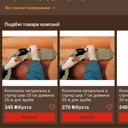
Всі умови повернення
Подібні товари компанії
Конопатка натуральна в
Конопатка натуральна в
Коно
стрічці шир.10 см довжина
стрічці шир.7 см довжина
стрі
25 м для зрубів
25 м для зрубів
25 м
дерев'яних будинків,
дерев'яних будинків,
дере
345
270
240
₴/бухта
₴/бухта
лазень, саун
лазень, саун
лазе
Купити
Купити