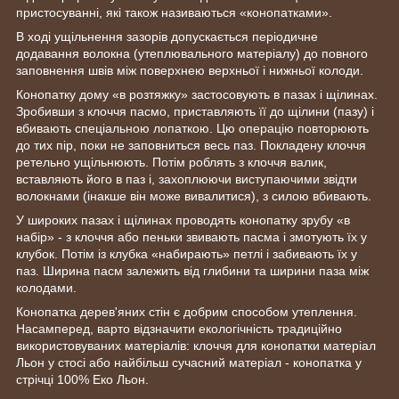
пристосуванні, які також називаються «конопатками».
В ході ущільнення зазорів допускається періодичне
додавання волокна (утеплювального матеріалу) до повного
заповнення швів між поверхнею верхньої і нижньої колоди.
Конопатку дому «в розтяжку» застосовують в пазах і щілинах.
Зробивши з клоччя пасмо, приставляють її до щілини (пазу) і
вбивають спеціальною лопаткою. Цю операцію повторюють
до тих пір, поки не заповниться весь паз. Покладену клоччя
ретельно ущільнюють. Потім роблять з клоччя валик,
вставляють його в паз і, захоплюючи виступаючими звідти
волокнами (інакше він може вивалитися), з силою вбивають.
У широких пазах і щілинах проводять конопатку зрубу «в
набір» - з клоччя або пеньки звивають пасма і змотують їх у
клубок. Потім із клубка «набирають» петлі і забивають їх у
паз. Ширина пасм залежить від глибини та ширини паза між
колодами.
Конопатка дерев'яних стін є добрим способом утеплення.
Насамперед, варто відзначити екологічність традиційно
використовуваних матеріалів: клоччя для конопатки матеріал
Льон у стосі або найбільш сучасний матеріал - конопатка у
стрічці 100% Еко Льон.