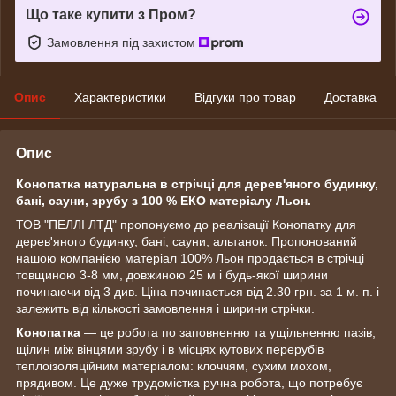
Що таке купити з Пром?
Замовлення під захистом
Опис
Характеристики
Відгуки про товар
Доставка
Опис
Конопатка натуральна в стрічці для дерев'яного будинку,
бані, сауни, зрубу з 100 % ЕКО матеріалу Льон.
ТОВ "ПЕЛЛІ ЛТД" пропонуємо до реалізації Конопатку для
дерев'яного будинку, бані, сауни, альтанок. Пропонований
нашою компанією матеріал 100% Льон продається в стрічці
товщиною 3-8 мм, довжиною 25 м і будь-якої ширини
починаючи від 3 див. Ціна починається від 2.30 грн. за 1 м. п. і
залежить від кількості замовлення і ширини стрічки.
Конопатка
― це робота по заповненню та ущільненню пазів,
щілин між вінцями зрубу і в місцях кутових перерубів
теплоізоляційним матеріалом: клоччям, сухим мохом,
прядивом. Це дуже трудомістка ручна робота, що потребує