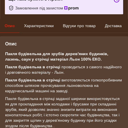
Замовлення під захистом
Опис
Характеристики
Відгуки про товар
Доставка
Опис
Пакля будівельна для зрубів дерев'яних будинків,
лазень, саун у стрічці матеріал Льон 100% ЕКО.
Пакля будівельна в стрічці
проводиться з самого надійного
і довговічного матеріалу - Льон.
Пакля будівельна в стрічці
виготовляється голкопробивним
способом шляхом прочісування льоноволокна на
кардочесальній машині на заводі.
Пакля будівельна в стрічці заданої ширини використовується
як для прокладання між колодами і брусами при складанні
зрубів, який дозволяє значно знизити витрати на виконання
конопаточных робіт, і істотно скоротити час будівництва, так і
для закриття щілин у дерев'яному будинку при його усадки
згодом після будівництва .