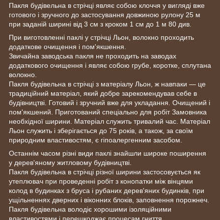
Пакля будівельна в стрічці являє собою клоччя у вигляді вже
готового і зручного до застосування довжиною рулону 25 м
при заданій ширині від 3 см з кроком 1 см до 1 м 80 див.
При виготовленні паклі у стрічці Льон, волокно проходить
додаткове очищення і пом'якшення.
Звичайна заводська пакля не проходить на заводах
додаткового очищення і являє собою грубе, коротке, сплутана
волокно.
Пакля будівельна в стрічці з матеріалу Льон, ж навпаки — це
традиційний матеріал, який добре зарекомендував себе в
будівництві. Готовий і зручний вже для укладання. Очищений і
пом'якшений. Приготований спеціально для робіт Замовника
необхідної ширини. Матеріал служить тривалий час. Матеріал
Льон служить і зберігається до 75 років, а також, за своїм
природним властивостям, є гіпоалергенним засобом.
Останнім часом різні види паклі знайшли широке поширення
у дерев'яному житловому будівництві.
Пакля будівельна в стрічці різної ширини застосовується як
утеплювач при проведенні робіт з конопатки між вінцями
колод в будинках з бруса і рубаних дерев'яних будинків, при
ущільненнях дверних і віконних блоків, заповнення порожнеч.
Пакля будівельна володіє хорошими ізоляційними
властивостями і перешкоджає процесам гниття.