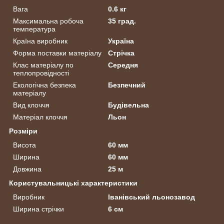
Вага
0.6 кг
Максимальна робоча
35 град.
температура
Країна виробник
Україна
Форма поставки матеріалу
Стрічка
Клас матеріалу по
Середня
теплопровідності
Екологічна безпека
Безпечний
матеріалу
Вид клоччя
Будівельна
Матеріал клоччя
Льон
Розміри
Висота
60 мм
Ширина
60 мм
Довжина
25 м
Користувальницькі характеристики
Виробник
Іванівський льонозавод
Ширина стрічки
6 см