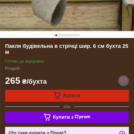
Пакля будівельна в стрічці шир. 6 см бухта 25
м
Готово до відправки
Роздріб
265
₴/бухта
Купити
або
Купити з
Що таке купити з Пром?