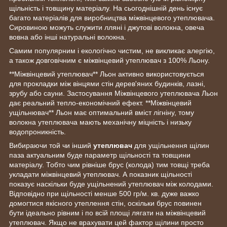
щільність і товщину матеріалу. На сьогоднішній день існує
багато матеріалів для виробництва міжвінцевого утеплювача.
Сировиною можуть служити лляні і джутові волокна, овеча
вовна або інші натуральні волокна.
Самим популярним і екологічно чистим, не викликає алергію,
а також довговічним є міжвінцевий утеплювач з 100% Льону.
**Міжвінцевий утеплювач** Льон активно використовується
для прокладки між вінцями стін дерев'яних будинків, лазні,
зрубу або сауни. Застосування Міжвінцевого утеплювача Льон
дає реальний тепло-економічний ефект. **Міжвінцевий
ущільнювач** Льон має оптимальний вміст лігніну, тому
волокна утеплювача мають механічну міцність і низьку
водопроникність.
Вибираючи той чи інший
утеплювач
для ущільнення щілин
паза актуальним буде параметр щільності та товщини
матеріалу. Тобто чим рівніше брус (колода) тим товщі треба
укладати міжвінцевий утеплювач. А показник щільності
показує наскільки буде ущільнений утеплювач між колодами.
Відповідно при щільності менше 500 гр/м. кв. дуже важко
домогтися якісного утеплення стін, оскільки брус повинен
бути ідеально рівним і по всій площі лягати на міжвінцевий
утеплювач. Якщо не врахувати цей фактор щілини просто