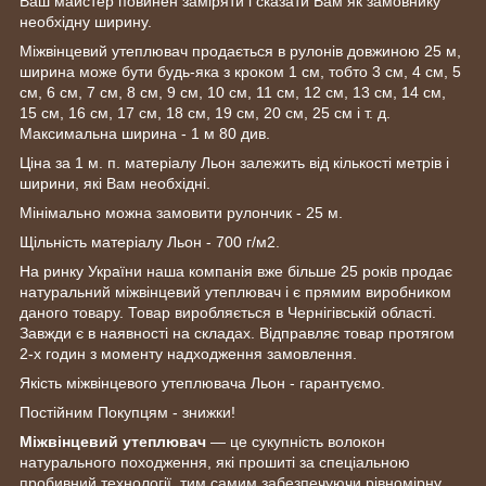
Ваш майстер повинен заміряти і сказати Вам як замовнику
необхідну ширину.
Міжвінцевий утеплювач продається в рулонів довжиною 25 м,
ширина може бути будь-яка з кроком 1 см, тобто 3 см, 4 см, 5
см, 6 см, 7 см, 8 см, 9 см, 10 см, 11 см, 12 см, 13 см, 14 см,
15 см, 16 см, 17 см, 18 см, 19 см, 20 см, 25 см і т. д.
Максимальна ширина - 1 м 80 див.
Ціна за 1 м. п. матеріалу Льон залежить від кількості метрів і
ширини, які Вам необхідні.
Мінімально можна замовити рулончик - 25 м.
Щільність матеріалу Льон - 700 г/м2.
На ринку України наша компанія вже більше 25 років продає
натуральний міжвінцевий утеплювач і є прямим виробником
даного товару. Товар виробляється в Чернігівській області.
Завжди є в наявності на складах. Відправляє товар протягом
2-х годин з моменту надходження замовлення.
Якість міжвінцевого утеплювача Льон - гарантуємо.
Постійним Покупцям - знижки!
Міжвінцевий утеплювач
— це сукупність волокон
натурального походження, які прошиті за спеціальною
пробивний технології, тим самим забезпечуючи рівномірну