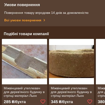
Умови повернення
Повернення товару впродовж 14 днів за домовленістю
Всі умови повернення
Подібні товари компанії
Міжвінцевий утеплювач
Міжвінцевий утеплювач
Міжв
для дерев'яного будинку в
для дерев'яного будинку в
для 
стрічці матеріал Льон
стрічці матеріал Льон
стрі
шир.8 см довжина 25 м
шир.10 см довжина 25 м
шир.
285
345
380
₴/бухта
₴/бухта