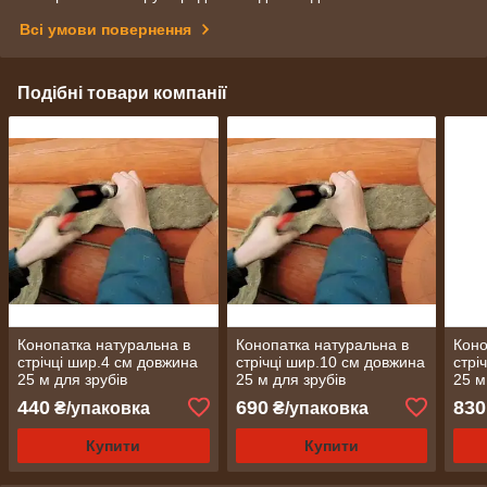
Всі умови повернення
Подібні товари компанії
Конопатка натуральна в
Конопатка натуральна в
Коно
стрічці шир.4 см довжина
стрічці шир.10 см довжина
стрі
25 м для зрубів
25 м для зрубів
25 м
дерев'яних будинків,
дерев'яних будинків,
дере
440
690
830
₴/упаковка
₴/упаковка
лазень, саун - Упаковка 50
лазень, саун - Упаковка 50
лазе
м
м
м
Купити
Купити