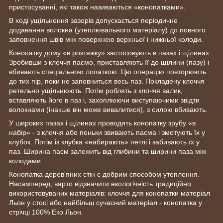
пристосуванні, які також називаються «конопатками».
В ході ущільнення зазорів допускається періодичне
додавання волокна (утеплювального матеріалу) до повного
заповнення швів між поверхнею верхньої і нижньої колоди.
Конопатку дому «в розтяжку» застосовують в пазах і щілинах.
Зробивши з клоччя пасмо, приставляють її до щілини (пазу) і
вбивають спеціальною лопаткою. Цю операцію повторюють
до тих пір, поки не заповниться весь паз. Покладену клоччя
ретельно ущільнюють. Потім роблять з клоччя валик,
вставляють його в паз і, захоплюючи виступаючими звідти
волокнами (інакше він може вивалитися), з силою вбивають.
У широких пазах і щілинах проводять конопатку зрубу «в
набір» - з клоччя або пеньки звивають пасма і змотують їх у
клубок. Потім із клубка «набирають» петлі і забивають їх у
паз. Ширина пасм залежить від глибини та ширини паза між
колодами.
Конопатка дерев'яних стін є добрим способом утеплення.
Насамперед, варто відзначити екологічність традиційно
використовуваних матеріалів: клоччя для конопатки матеріал
Льон у стосі або найбільш сучасний матеріал - конопатка у
стрічці 100% Еко Льон.