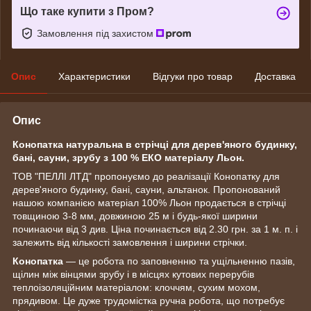
Що таке купити з Пром?
Замовлення під захистом
Опис
Характеристики
Відгуки про товар
Доставка
Опис
Конопатка натуральна в стрічці для дерев'яного будинку,
бані, сауни, зрубу з 100 % ЕКО матеріалу Льон.
ТОВ "ПЕЛЛІ ЛТД" пропонуємо до реалізації Конопатку для
дерев'яного будинку, бані, сауни, альтанок. Пропонований
нашою компанією матеріал 100% Льон продається в стрічці
товщиною 3-8 мм, довжиною 25 м і будь-якої ширини
починаючи від 3 див. Ціна починається від 2.30 грн. за 1 м. п. і
залежить від кількості замовлення і ширини стрічки.
Конопатка
― це робота по заповненню та ущільненню пазів,
щілин між вінцями зрубу і в місцях кутових перерубів
теплоізоляційним матеріалом: клоччям, сухим мохом,
прядивом. Це дуже трудомістка ручна робота, що потребує