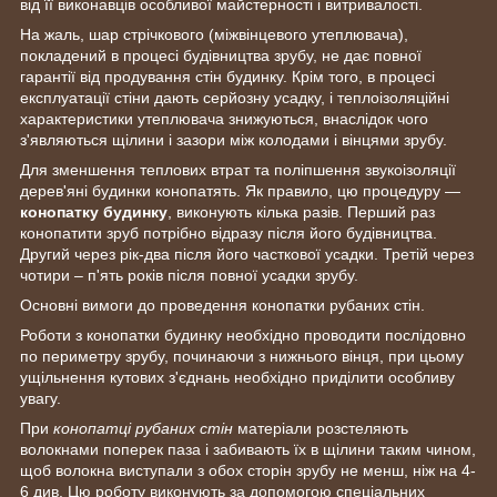
від її виконавців особливої майстерності і витривалості.
На жаль, шар стрічкового (міжвінцевого утеплювача),
покладений в процесі будівництва зрубу, не дає повної
гарантії від продування стін будинку. Крім того, в процесі
експлуатації стіни дають серйозну усадку, і теплоізоляційні
характеристики утеплювача знижуються, внаслідок чого
з'являються щілини і зазори між колодами і вінцями зрубу.
Для зменшення теплових втрат та поліпшення звукоізоляції
дерев'яні будинки конопатять. Як правило, цю процедуру —
конопатку будинку
, виконують кілька разів. Перший раз
конопатити зруб потрібно відразу після його будівництва.
Другий через рік-два після його часткової усадки. Третій через
чотири – п'ять років після повної усадки зрубу.
Основні вимоги до проведення конопатки рубаних стін.
Роботи з конопатки будинку необхідно проводити послідовно
по периметру зрубу, починаючи з нижнього вінця, при цьому
ущільнення кутових з'єднань необхідно приділити особливу
увагу.
При
конопатці рубаних стін
матеріали розстеляють
волокнами поперек паза і забивають їх в щілини таким чином,
щоб волокна виступали з обох сторін зрубу не менш, ніж на 4-
6 див. Цю роботу виконують за допомогою спеціальних